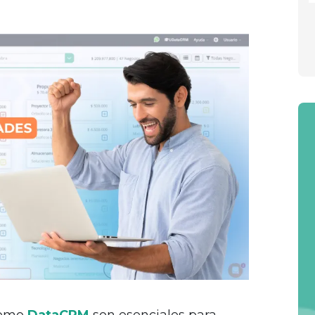
como
DataCRM
son esenciales para