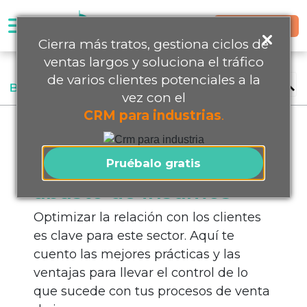
Prueba Gratis
Cierra más tratos, gestiona ciclos de
ventas largos y soluciona el tráfico
de varios clientes potenciales a la
Software
vez con el
CRM para industrias
.
Precios
Cómo un CRM
Contáctanos
maximiza la venta y
Pruébalo gratis
abasto de insumos
Recursos
Optimizar la relación con los clientes
es clave para este sector. Aquí te
¡Hablemos!
cuento las mejores prácticas y las
ventajas para llevar el control de lo
que sucede con tus procesos de venta
Prueba