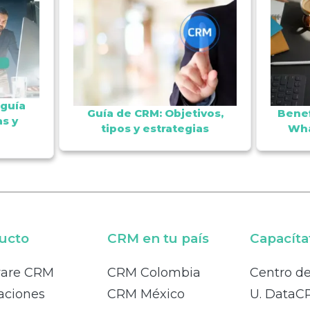
 guía
Guía de CRM: Objetivos,
Benef
s y
tipos y estrategias
Wha
ucto
CRM en tu país
Capacíta
ware CRM
CRM Colombia
Centro d
aciones
CRM México
U. DataC