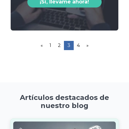
¡Si, llévame ahora!
«
1
2
3
4
»
Artículos destacados de
nuestro blog