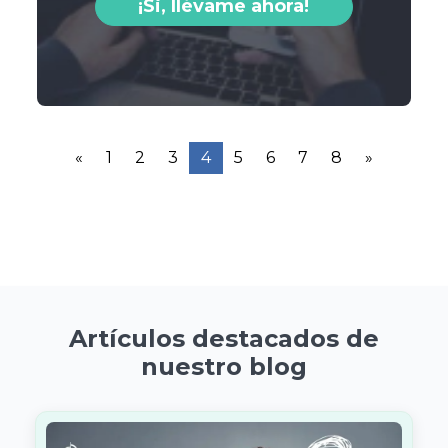
¡Si, llévame ahora!
«
1
2
3
4
5
6
7
8
»
Artículos destacados de
nuestro blog