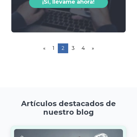
¡Si, llévame ahora!
«
1
2
3
4
»
Artículos destacados de
nuestro blog